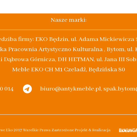
Nasze marki:
edziba firmy: EKO Będzin, ul. Adama Mickiewicza 
ka Pracownia Artystyczno Kulturalna , Bytom, ul.
i Dąbrowa Górnicza, DH HETMAN, ul. Jana III Sob
Meble EKO CH M1 Czeladź, Będzińska 80
20 014
biuro@antykmeble.pl, spak.byto
owe Eko 2017 Wszelkie Prawa Zastrzeżone Projekt & Realizacja