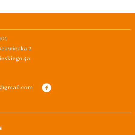
101
 Krawiecka 2
ieskiego 4a
m@gmail.com