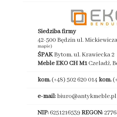
Siedziba firmy
42-500 Będzin ul. Mickiewicz
mapie)
ŚPAK
Bytom, ul. Krawiecka 2
Meble EKO
CH M1
Czeladź, B
kom.
(+48) 502 620 014
kom.
(
e-mail:
biuro@antykmeble.pl
NIP:
6251216539
REGON:
2776