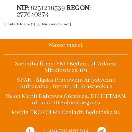
NIP:
6251216539
REGON:
277640874
[contact-form-7 404 "Nie znaleziono"]
Nasze marki:
Siedziba firmy: EKO Będzin, ul. Adama
Mickiewicza 101
ŚPAK - Śląska Pracownia Artystyczno
Kulturalna , Bytom, ul. Krawiecka 2
Salon Mebli Dąbrowa Górnicza, DH HETMAN,
ul. Jana III Sobieskiego 4a
Meble EKO CH M1 Czeladź, Będzińska 80
(+48) 502 620 014