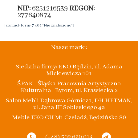
NIP:
6251216539
REGON:
277640874
[contact-form-7 404 "Nie znaleziono"]
Nasze marki:
Siedziba firmy: EKO Będzin, ul. Adama
Mickiewicza 101
ŚPAK - Śląska Pracownia Artystyczno
Kulturalna , Bytom, ul. Krawiecka 2
Salon Mebli Dąbrowa Górnicza, DH HETMAN,
ul. Jana III Sobieskiego 4a
Meble EKO CH M1 Czeladź, Będzińska 80
(+48) 502 620 014