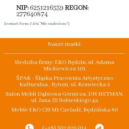
NIP:
6251216539
REGON:
277640874
[contact-form-7 404 "Nie znaleziono"]
Nasze marki:
Siedziba firmy: EKO Będzin, ul. Adama
Mickiewicza 101
ŚPAK - Śląska Pracownia Artystyczno
Kulturalna , Bytom, ul. Krawiecka 2
Salon Mebli Dąbrowa Górnicza, DH HETMAN,
ul. Jana III Sobieskiego 4a
Meble EKO CH M1 Czeladź, Będzińska 80
(+48) 502 620 014