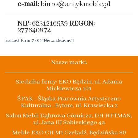
e-mail:
biuro@antykmeble.pl
NIP:
6251216539
REGON:
277640874
[contact-form-7 404 "Nie znaleziono"]
Nasze marki:
Siedziba firmy: EKO Będzin, ul. Adama
Mickiewicza 101
ŚPAK - Śląska Pracownia Artystyczno
Kulturalna , Bytom, ul. Krawiecka 2
Salon Mebli Dąbrowa Górnicza, DH HETMAN,
ul. Jana III Sobieskiego 4a
Meble EKO CH M1 Czeladź, Będzińska 80