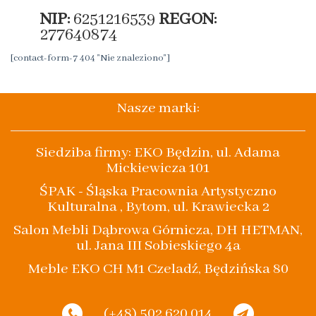
NIP:
6251216539
REGON:
277640874
[contact-form-7 404 "Nie znaleziono"]
Nasze marki:
Siedziba firmy: EKO Będzin, ul. Adama
Mickiewicza 101
ŚPAK - Śląska Pracownia Artystyczno
Kulturalna , Bytom, ul. Krawiecka 2
Salon Mebli Dąbrowa Górnicza, DH HETMAN,
ul. Jana III Sobieskiego 4a
Meble EKO CH M1 Czeladź, Będzińska 80
(+48) 502 620 014