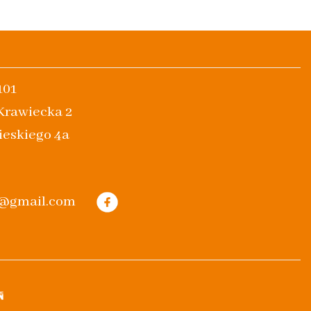
101
 Krawiecka 2
ieskiego 4a
m@gmail.com