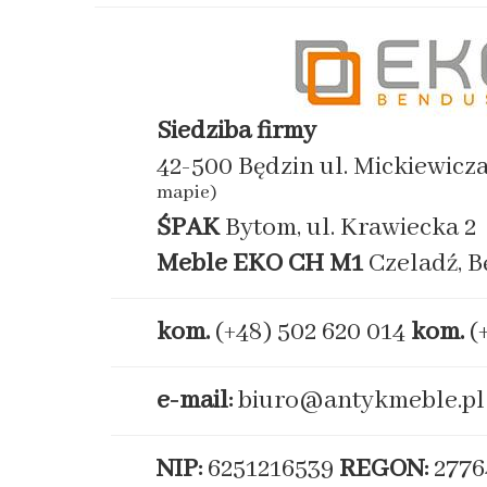
Siedziba firmy
42-500 Będzin ul. Mickiewicz
mapie)
ŚPAK
Bytom, ul. Krawiecka 2
Meble EKO
CH M1
Czeladź, B
kom.
(+48) 502 620 014
kom.
(
e-mail:
biuro@antykmeble.pl
NIP:
6251216539
REGON:
2776