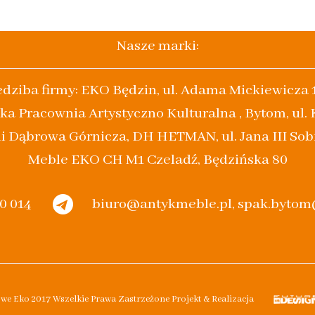
Nasze marki:
edziba firmy: EKO Będzin, ul. Adama Mickiewicza 
ka Pracownia Artystyczno Kulturalna , Bytom, ul.
i Dąbrowa Górnicza, DH HETMAN, ul. Jana III Sob
Meble EKO CH M1 Czeladź, Będzińska 80
20 014
biuro@antykmeble.pl, spak.byto
owe Eko 2017 Wszelkie Prawa Zastrzeżone Projekt & Realizacja