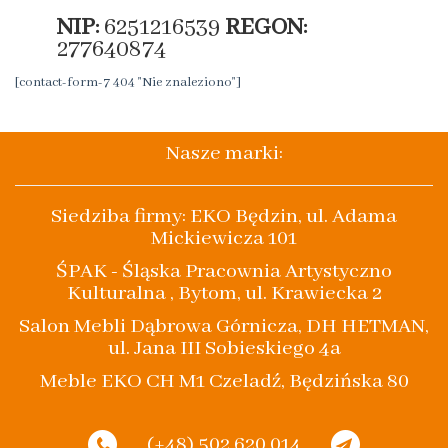
NIP:
6251216539
REGON:
277640874
[contact-form-7 404 "Nie znaleziono"]
Nasze marki:
Siedziba firmy: EKO Będzin, ul. Adama
Mickiewicza 101
ŚPAK - Śląska Pracownia Artystyczno
Kulturalna , Bytom, ul. Krawiecka 2
Salon Mebli Dąbrowa Górnicza, DH HETMAN,
ul. Jana III Sobieskiego 4a
Meble EKO CH M1 Czeladź, Będzińska 80
(+48) 502 620 014