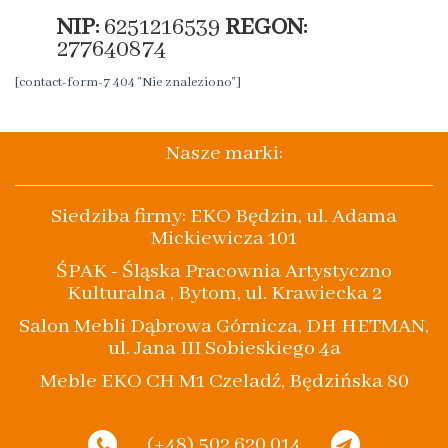
NIP:
6251216539
REGON:
277640874
[contact-form-7 404 "Nie znaleziono"]
Nasze marki:
Siedziba firmy: EKO Będzin, ul. Adama
Mickiewicza 101
ŚPAK - Śląska Pracownia Artystyczno
Kulturalna , Bytom, ul. Krawiecka 2
Salon Mebli Dąbrowa Górnicza, DH HETMAN,
ul. Jana III Sobieskiego 4a
Meble EKO CH M1 Czeladź, Będzińska 80
(+48) 502 620 014