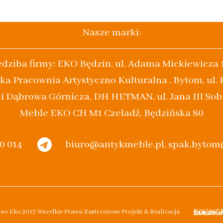
Nasze marki:
edziba firmy: EKO Będzin, ul. Adama Mickiewicza 
ka Pracownia Artystyczno Kulturalna , Bytom, ul.
i Dąbrowa Górnicza, DH HETMAN, ul. Jana III Sob
Meble EKO CH M1 Czeladź, Będzińska 80
20 014
biuro@antykmeble.pl, spak.byto
owe Eko 2017 Wszelkie Prawa Zastrzeżone Projekt & Realizacja