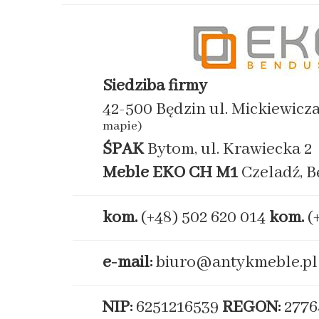
Siedziba firmy
42-500 Będzin ul. Mickiewicz
mapie)
ŚPAK
Bytom, ul. Krawiecka 2
Meble EKO
CH M1
Czeladź, B
kom.
(+48) 502 620 014
kom.
(
e-mail:
biuro@antykmeble.pl
NIP:
6251216539
REGON:
2776