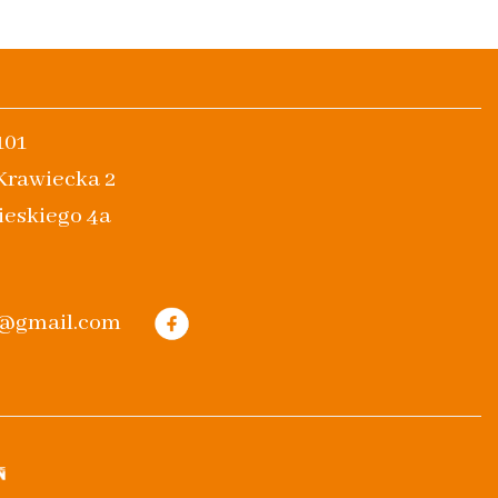
101
 Krawiecka 2
ieskiego 4a
m@gmail.com