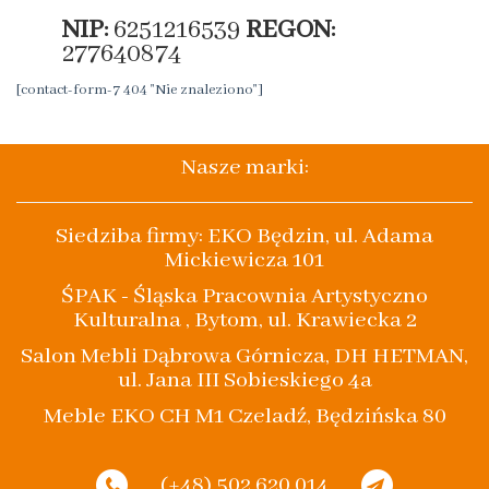
NIP:
6251216539
REGON:
277640874
[contact-form-7 404 "Nie znaleziono"]
Nasze marki:
Siedziba firmy: EKO Będzin, ul. Adama
Mickiewicza 101
ŚPAK - Śląska Pracownia Artystyczno
Kulturalna , Bytom, ul. Krawiecka 2
Salon Mebli Dąbrowa Górnicza, DH HETMAN,
ul. Jana III Sobieskiego 4a
Meble EKO CH M1 Czeladź, Będzińska 80
(+48) 502 620 014