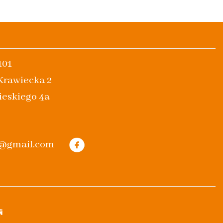
101
 Krawiecka 2
ieskiego 4a
m@gmail.com