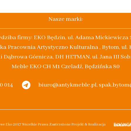
Nasze marki:
edziba firmy: EKO Będzin, ul. Adama Mickiewicza 
ka Pracownia Artystyczno Kulturalna , Bytom, ul.
i Dąbrowa Górnicza, DH HETMAN, ul. Jana III Sob
Meble EKO CH M1 Czeladź, Będzińska 80
20 014
biuro@antykmeble.pl, spak.byto
owe Eko 2017 Wszelkie Prawa Zastrzeżone Projekt & Realizacja