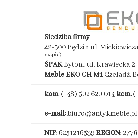
Siedziba firmy
42-500 Będzin ul. Mickiewicz
mapie)
ŚPAK
Bytom, ul. Krawiecka 2
Meble EKO
CH M1
Czeladź, B
kom.
(+48) 502 620 014
kom.
(
e-mail:
biuro@antykmeble.pl
NIP:
6251216539
REGON:
2776