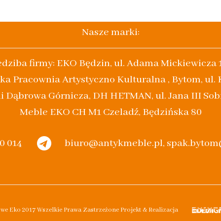
Nasze marki:
edziba firmy: EKO Będzin, ul. Adama Mickiewicza 
ka Pracownia Artystyczno Kulturalna , Bytom, ul.
i Dąbrowa Górnicza, DH HETMAN, ul. Jana III Sob
Meble EKO CH M1 Czeladź, Będzińska 80
20 014
biuro@antykmeble.pl, spak.byto
owe Eko 2017 Wszelkie Prawa Zastrzeżone Projekt & Realizacja