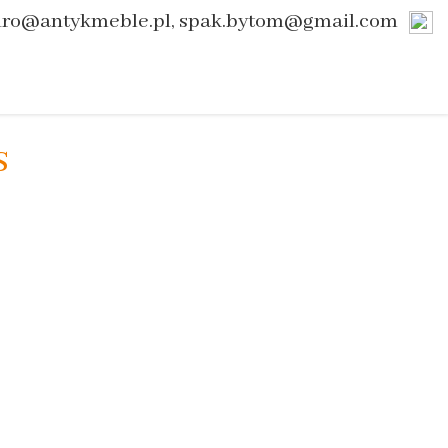
uro@antykmeble.pl, spak.bytom@gmail.com
s