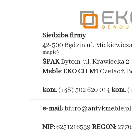
Siedziba firmy
42-500 Będzin ul. Mickiewicz
mapie)
ŚPAK
Bytom, ul. Krawiecka 2
Meble EKO
CH M1
Czeladź, B
kom.
(+48) 502 620 014
kom.
(
e-mail:
biuro@antykmeble.pl
NIP:
6251216539
REGON:
2776