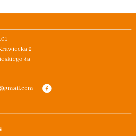
101
 Krawiecka 2
ieskiego 4a
m@gmail.com