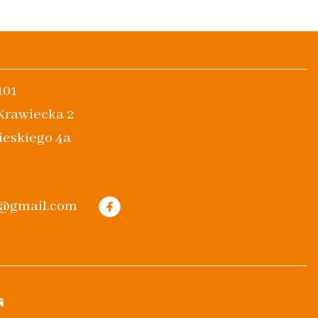
101
 Krawiecka 2
ieskiego 4a
m@gmail.com