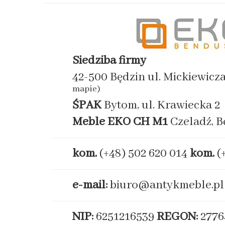
Siedziba firmy
42-500 Będzin ul. Mickiewicz
mapie)
ŚPAK
Bytom, ul. Krawiecka 2
Meble EKO
CH M1
Czeladź, B
kom.
(+48) 502 620 014
kom.
(
e-mail:
biuro@antykmeble.pl
NIP:
6251216539
REGON:
2776