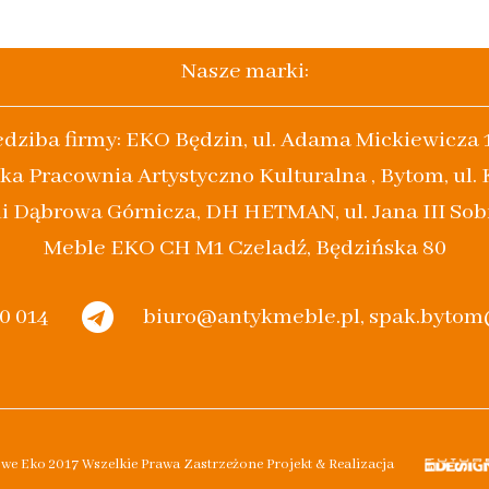
Nasze marki:
edziba firmy: EKO Będzin, ul. Adama Mickiewicza 
ka Pracownia Artystyczno Kulturalna , Bytom, ul.
i Dąbrowa Górnicza, DH HETMAN, ul. Jana III Sob
Meble EKO CH M1 Czeladź, Będzińska 80
20 014
biuro@antykmeble.pl, spak.byto
owe Eko 2017 Wszelkie Prawa Zastrzeżone Projekt & Realizacja