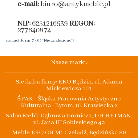
e-mail:
biuro@antykmeble.pl
NIP:
6251216539
REGON:
277640874
[contact-form-7 404 "Nie znaleziono"]
Nasze marki:
Siedziba firmy: EKO Będzin, ul. Adama
Mickiewicza 101
ŚPAK - Śląska Pracownia Artystyczno
Kulturalna , Bytom, ul. Krawiecka 2
Salon Mebli Dąbrowa Górnicza, DH HETMAN,
ul. Jana III Sobieskiego 4a
Meble EKO CH M1 Czeladź, Będzińska 80