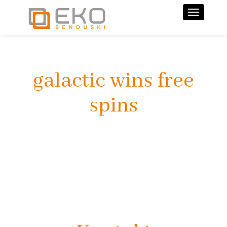
Nawiga
galactic wins free
spins