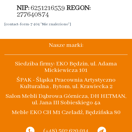
NIP:
6251216539
REGON:
277640874
[contact-form-7 404 "Nie znaleziono"]
Nasze marki:
Siedziba firmy: EKO Będzin, ul. Adama
Mickiewicza 101
ŚPAK - Śląska Pracownia Artystyczno
Kulturalna , Bytom, ul. Krawiecka 2
Salon Mebli Dąbrowa Górnicza, DH HETMAN,
ul. Jana III Sobieskiego 4a
Meble EKO CH M1 Czeladź, Będzińska 80
(+48) 502 620 014