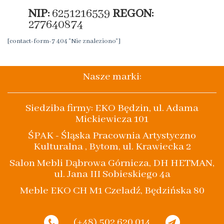
NIP:
6251216539
REGON:
277640874
[contact-form-7 404 "Nie znaleziono"]
Nasze marki:
Siedziba firmy: EKO Będzin, ul. Adama
Mickiewicza 101
ŚPAK - Śląska Pracownia Artystyczno
Kulturalna , Bytom, ul. Krawiecka 2
Salon Mebli Dąbrowa Górnicza, DH HETMAN,
ul. Jana III Sobieskiego 4a
Meble EKO CH M1 Czeladź, Będzińska 80
(+48) 502 620 014