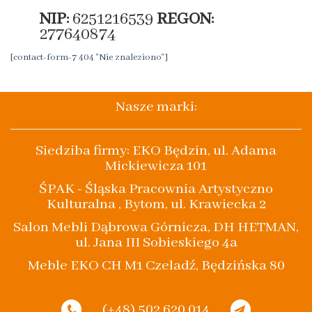
NIP:
6251216539
REGON:
277640874
[contact-form-7 404 "Nie znaleziono"]
Nasze marki:
Siedziba firmy: EKO Będzin, ul. Adama
Mickiewicza 101
ŚPAK - Śląska Pracownia Artystyczno
Kulturalna , Bytom, ul. Krawiecka 2
Salon Mebli Dąbrowa Górnicza, DH HETMAN,
ul. Jana III Sobieskiego 4a
Meble EKO CH M1 Czeladź, Będzińska 80
(+48) 502 620 014