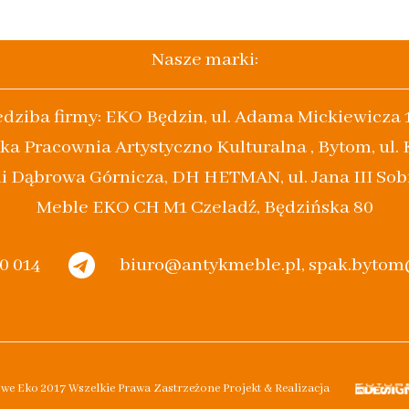
Nasze marki:
edziba firmy: EKO Będzin, ul. Adama Mickiewicza 
ka Pracownia Artystyczno Kulturalna , Bytom, ul.
i Dąbrowa Górnicza, DH HETMAN, ul. Jana III Sob
Meble EKO CH M1 Czeladź, Będzińska 80
20 014
biuro@antykmeble.pl, spak.byto
owe Eko 2017 Wszelkie Prawa Zastrzeżone Projekt & Realizacja