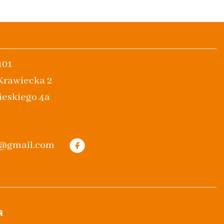
101
 Krawiecka 2
ieskiego 4a
m@gmail.com