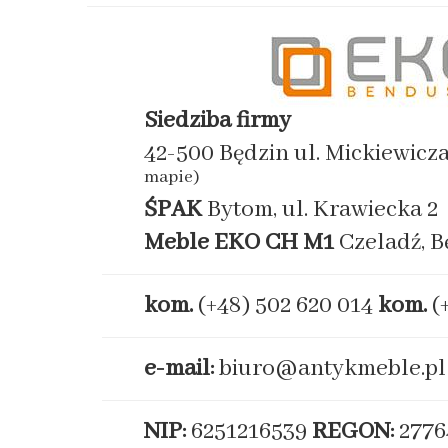
Siedziba firmy
42-500 Będzin ul. Mickiewicz
mapie)
ŚPAK
Bytom, ul. Krawiecka 2
Meble EKO
CH M1
Czeladź, B
kom.
(+48) 502 620 014
kom.
(
e-mail:
biuro@antykmeble.pl
NIP:
6251216539
REGON:
2776