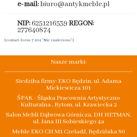
e-mail:
biuro@antykmeble.pl
NIP:
6251216539
REGON:
277640874
[contact-form-7 404 "Nie znaleziono"]
Nasze marki:
Siedziba firmy: EKO Będzin, ul. Adama
Mickiewicza 101
ŚPAK - Śląska Pracownia Artystyczno
Kulturalna , Bytom, ul. Krawiecka 2
Salon Mebli Dąbrowa Górnicza, DH HETMAN,
ul. Jana III Sobieskiego 4a
Meble EKO CH M1 Czeladź, Będzińska 80