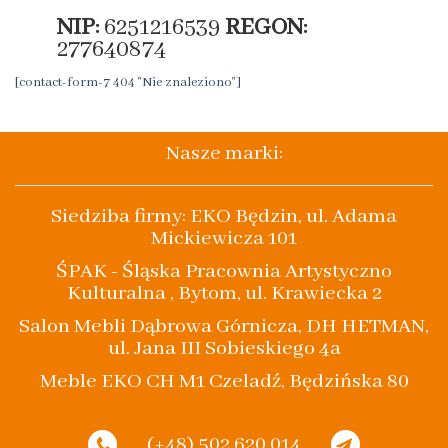
NIP:
6251216539
REGON:
277640874
[contact-form-7 404 "Nie znaleziono"]
Nasze marki:
Siedziba firmy: EKO Będzin, ul. Adama
Mickiewicza 101
ŚPAK - Śląska Pracownia Artystyczno
Kulturalna , Bytom, ul. Krawiecka 2
Salon Mebli Dąbrowa Górnicza, DH HETMAN,
ul. Jana III Sobieskiego 4a
Meble EKO CH M1 Czeladź, Będzińska 80
(+48) 502 620 014