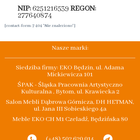
NIP:
6251216539
REGON:
277640874
[contact-form-7 404 "Nie znaleziono"]
Nasze marki:
Siedziba firmy: EKO Będzin, ul. Adama
Mickiewicza 101
ŚPAK - Śląska Pracownia Artystyczno
Kulturalna , Bytom, ul. Krawiecka 2
Salon Mebli Dąbrowa Górnicza, DH HETMAN,
ul. Jana III Sobieskiego 4a
Meble EKO CH M1 Czeladź, Będzińska 80
(+48) 502 620 014