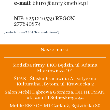
e-mail:
biuro@antykmeble.pl
NIP:
6251216539
REGON:
277640874
[contact-form-7 404 "Nie znaleziono"]
Nasze marki:
Siedziba firmy: EKO Będzin, ul. Adama
Mickiewicza 101
ŚPAK - Śląska Pracownia Artystyczno
Kulturalna , Bytom, ul. Krawiecka 2
Salon Mebli Dąbrowa Górnicza, DH HETMAN,
ul. Jana III Sobieskiego 4a
Meble EKO CH M1 Czeladź, Będzińska 80