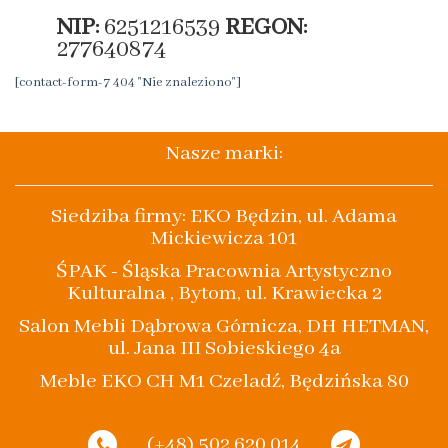
NIP:
6251216539
REGON:
277640874
[contact-form-7 404 "Nie znaleziono"]
Nasze marki:
Siedziba firmy: EKO Będzin, ul. Adama
Mickiewicza 101
ŚPAK - Śląska Pracownia Artystyczno
Kulturalna , Bytom, ul. Krawiecka 2
Salon Mebli Dąbrowa Górnicza, DH HETMAN,
ul. Jana III Sobieskiego 4a
Meble EKO CH M1 Czeladź, Będzińska 80
(+48) 502 620 014