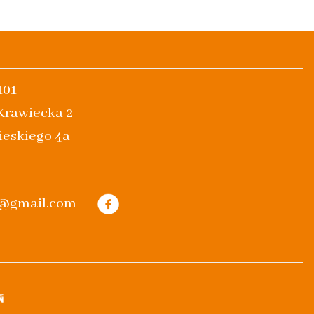
101
 Krawiecka 2
ieskiego 4a
m@gmail.com