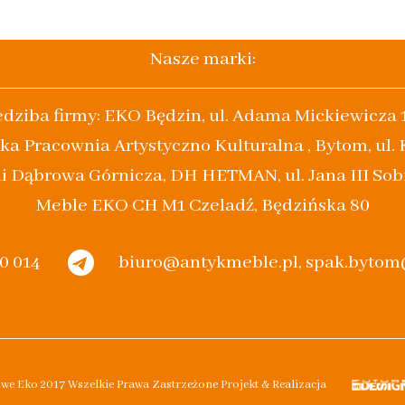
Nasze marki:
edziba firmy: EKO Będzin, ul. Adama Mickiewicza 
ka Pracownia Artystyczno Kulturalna , Bytom, ul.
i Dąbrowa Górnicza, DH HETMAN, ul. Jana III Sob
Meble EKO CH M1 Czeladź, Będzińska 80
20 014
biuro@antykmeble.pl, spak.byto
owe Eko 2017 Wszelkie Prawa Zastrzeżone Projekt & Realizacja