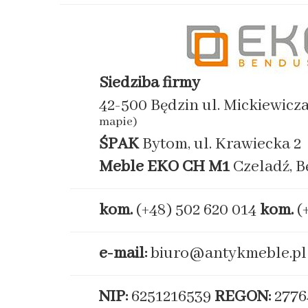
Siedziba firmy
42-500 Będzin ul. Mickiewicz
mapie)
ŚPAK
Bytom, ul. Krawiecka 2
Meble EKO
CH M1
Czeladź, B
kom.
(+48) 502 620 014
kom.
(
e-mail:
biuro@antykmeble.pl
NIP:
6251216539
REGON:
2776