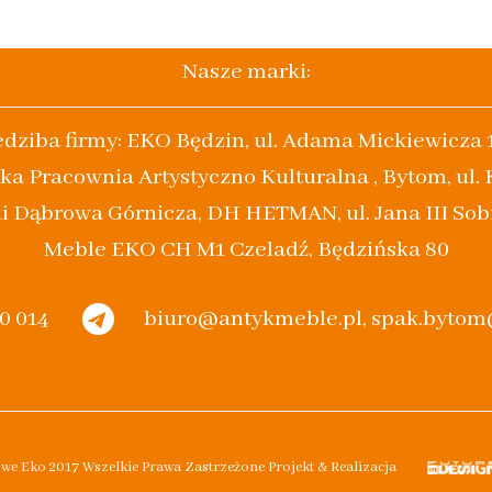
Nasze marki:
edziba firmy: EKO Będzin, ul. Adama Mickiewicza 
ka Pracownia Artystyczno Kulturalna , Bytom, ul.
i Dąbrowa Górnicza, DH HETMAN, ul. Jana III Sob
Meble EKO CH M1 Czeladź, Będzińska 80
20 014
biuro@antykmeble.pl, spak.byto
owe Eko 2017 Wszelkie Prawa Zastrzeżone Projekt & Realizacja