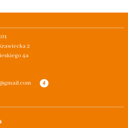
101
 Krawiecka 2
ieskiego 4a
m@gmail.com