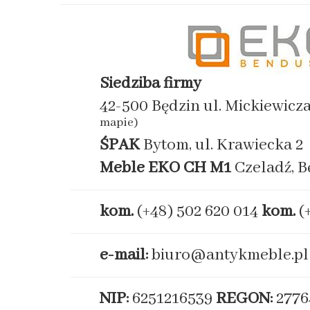
Siedziba firmy
42-500 Będzin ul. Mickiewicz
mapie)
ŚPAK
Bytom, ul. Krawiecka 2
Meble EKO
CH M1
Czeladź, B
kom.
(+48) 502 620 014
kom.
(
e-mail:
biuro@antykmeble.pl
NIP:
6251216539
REGON:
2776