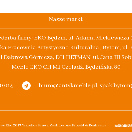
Nasze marki:
edziba firmy: EKO Będzin, ul. Adama Mickiewicza 
ka Pracownia Artystyczno Kulturalna , Bytom, ul.
i Dąbrowa Górnicza, DH HETMAN, ul. Jana III Sob
Meble EKO CH M1 Czeladź, Będzińska 80
20 014
biuro@antykmeble.pl, spak.byto
owe Eko 2017 Wszelkie Prawa Zastrzeżone Projekt & Realizacja