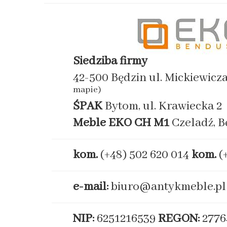
Siedziba firmy
42-500 Będzin ul. Mickiewicz
mapie)
ŚPAK
Bytom, ul. Krawiecka 2
Meble EKO
CH M1
Czeladź, B
kom.
(+48) 502 620 014
kom.
(
e-mail:
biuro@antykmeble.pl
NIP:
6251216539
REGON:
2776