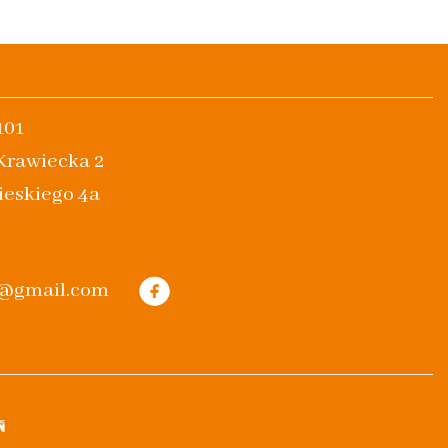
101
 Krawiecka 2
ieskiego 4a
m@gmail.com