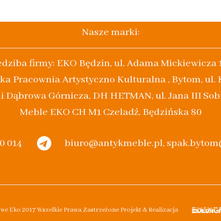
Nasze marki:
edziba firmy: EKO Będzin, ul. Adama Mickiewicza 
ka Pracownia Artystyczno Kulturalna , Bytom, ul.
i Dąbrowa Górnicza, DH HETMAN, ul. Jana III Sob
Meble EKO CH M1 Czeladź, Będzińska 80
20 014
biuro@antykmeble.pl, spak.byto
owe Eko 2017 Wszelkie Prawa Zastrzeżone Projekt & Realizacja