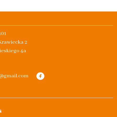
101
 Krawiecka 2
ieskiego 4a
m@gmail.com