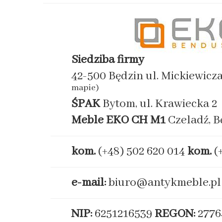
Siedziba firmy
42-500 Będzin ul. Mickiewicz
mapie)
ŚPAK
Bytom, ul. Krawiecka 2
Meble EKO
CH M1
Czeladź, B
kom.
(+48) 502 620 014
kom.
(
e-mail:
biuro@antykmeble.pl
NIP:
6251216539
REGON:
2776