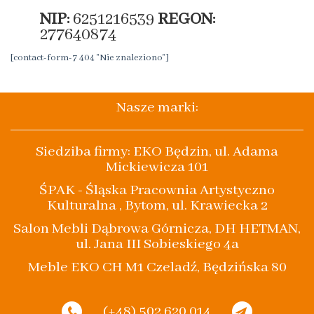
NIP:
6251216539
REGON:
277640874
[contact-form-7 404 "Nie znaleziono"]
Nasze marki:
Siedziba firmy: EKO Będzin, ul. Adama
Mickiewicza 101
ŚPAK - Śląska Pracownia Artystyczno
Kulturalna , Bytom, ul. Krawiecka 2
Salon Mebli Dąbrowa Górnicza, DH HETMAN,
ul. Jana III Sobieskiego 4a
Meble EKO CH M1 Czeladź, Będzińska 80
(+48) 502 620 014