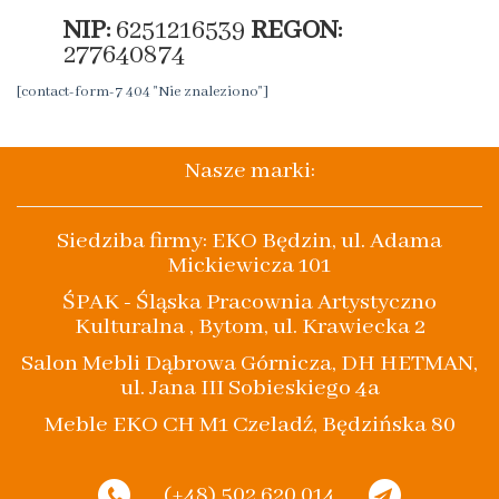
NIP:
6251216539
REGON:
277640874
[contact-form-7 404 "Nie znaleziono"]
Nasze marki:
Siedziba firmy: EKO Będzin, ul. Adama
Mickiewicza 101
ŚPAK - Śląska Pracownia Artystyczno
Kulturalna , Bytom, ul. Krawiecka 2
Salon Mebli Dąbrowa Górnicza, DH HETMAN,
ul. Jana III Sobieskiego 4a
Meble EKO CH M1 Czeladź, Będzińska 80
(+48) 502 620 014