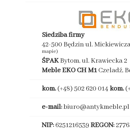
Siedziba firmy
42-500 Będzin ul. Mickiewicz
mapie)
ŚPAK
Bytom, ul. Krawiecka 2
Meble EKO
CH M1
Czeladź, B
kom.
(+48) 502 620 014
kom.
(
e-mail:
biuro@antykmeble.pl
NIP:
6251216539
REGON:
2776