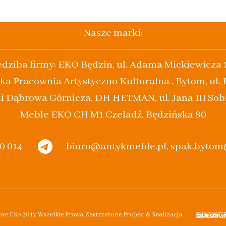
Nasze marki:
edziba firmy: EKO Będzin, ul. Adama Mickiewicza 
ka Pracownia Artystyczno Kulturalna , Bytom, ul.
i Dąbrowa Górnicza, DH HETMAN, ul. Jana III Sob
Meble EKO CH M1 Czeladź, Będzińska 80
20 014
biuro@antykmeble.pl, spak.byto
owe Eko 2017 Wszelkie Prawa Zastrzeżone Projekt & Realizacja