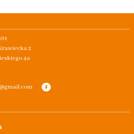
101
 Krawiecka 2
ieskiego 4a
m@gmail.com