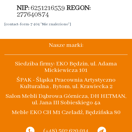
NIP:
6251216539
REGON:
277640874
[contact-form-7 404 "Nie znaleziono"]
Nasze marki:
Siedziba firmy: EKO Będzin, ul. Adama
Mickiewicza 101
ŚPAK - Śląska Pracownia Artystyczno
Kulturalna , Bytom, ul. Krawiecka 2
Salon Mebli Dąbrowa Górnicza, DH HETMAN,
ul. Jana III Sobieskiego 4a
Meble EKO CH M1 Czeladź, Będzińska 80
(+48) 502 620 014