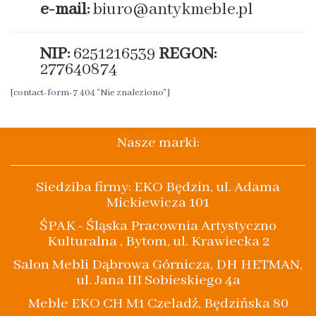
e-mail:
biuro@antykmeble.pl
NIP:
6251216539
REGON:
277640874
[contact-form-7 404 "Nie znaleziono"]
Nasze marki:
Siedziba firmy: EKO Będzin, ul. Adama
Mickiewicza 101
ŚPAK - Śląska Pracownia Artystyczno
Kulturalna , Bytom, ul. Krawiecka 2
Salon Mebli Dąbrowa Górnicza, DH HETMAN,
ul. Jana III Sobieskiego 4a
Meble EKO CH M1 Czeladź, Będzińska 80